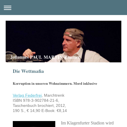
Johannes PAUL MARTIN Zimmer
Die Wettmafia
Korruption in unseren Wohnzimmern. Mord inklusive
Verlag Federfrei
, Marchtrenk
ISBN 978-3-902784-21-6,
Taschenbuch brochiert, 2012,
190 S., € 14,90 E-Book: €8,14
Im Klagenfurter Stadion wird