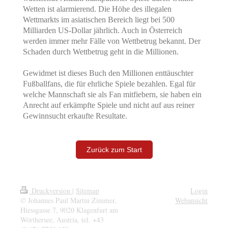
Wetten ist alarmierend. Die Höhe des illegalen
Wettmarkts im asiatischen Bereich liegt bei 500
Milliarden US-Dollar jährlich. Auch in Österreich
werden immer mehr Fälle von Wettbetrug bekannt. Der
Schaden durch Wettbetrug geht in die Millionen.
Gewidmet ist dieses Buch den Millionen enttäuschter
Fußballfans, die für ehrliche Spiele bezahlen. Egal für
welche Mannschaft sie als Fan mitfiebern, sie haben ein
Anrecht auf erkämpfte Spiele und nicht auf aus reiner
Gewinnsucht erkaufte Resultate.
Zurück zum Start
Druckversion
|
Sitemap
Login
© Johannes Paul Martin Zimmer,
Webansicht
Hiessgasse 7, 9020 Klagenfurt am
Wörthersee, Austria, tel. +43