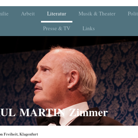
ilie
Arbeit
Literatur
Musik & Theater
Poli
Presse & TV
Links
PAUL MARTIN Zimmer
n Freiheit, Klagenfurt