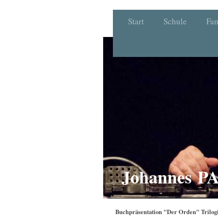
Start
Schule
Fam
Johannes 
Buchpräsentation "Der Orden" Trilogi