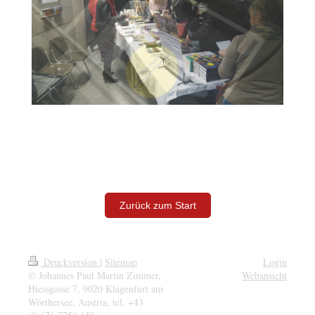
Zurück zum Start
Druckversion
|
Sitemap
Login
© Johannes Paul Martin Zimmer,
Webansicht
Hiessgasse 7, 9020 Klagenfurt am
Wörthersee, Austria, tel. +43