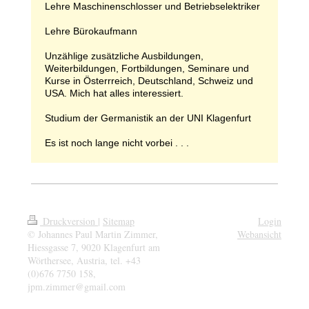
Lehre Maschinenschlosser und Betriebselektriker
Lehre Bürokaufmann
Unzählige zusätzliche Ausbildungen,
Weiterbildungen, Fortbildungen, Seminare und
Kurse in Österrreich, Deutschland, Schweiz und
USA. Mich hat alles interessiert.
Studium der Germanistik an der UNI Klagenfurt
Es ist noch lange nicht vorbei . . .
Druckversion
|
Sitemap
Login
© Johannes Paul Martin Zimmer,
Webansicht
Hiessgasse 7, 9020 Klagenfurt am
Wörthersee, Austria, tel. +43
(0)676 7750 158,
jpm.zimmer@gmail.com