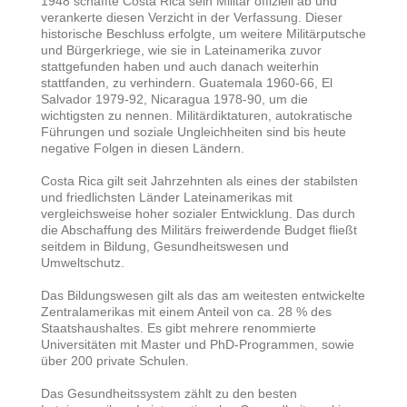
1948 schaffte Costa Rica sein Militär offiziell ab und
verankerte diesen Verzicht in der Verfassung. Dieser
historische Beschluss erfolgte, um weitere Militärputsche
und Bürgerkriege, wie sie in Lateinamerika zuvor
stattgefunden haben und auch danach weiterhin
stattfanden, zu verhindern. Guatemala 1960-66, El
Salvador 1979-92, Nicaragua 1978-90, um die
wichtigsten zu nennen. Militärdiktaturen, autokratische
Führungen und soziale Ungleichheiten sind bis heute
negative Folgen in diesen Ländern.
Costa Rica gilt seit Jahrzehnten als eines der stabilsten
und friedlichsten Länder Lateinamerikas mit
vergleichsweise hoher sozialer Entwicklung. Das durch
die Abschaffung des Militärs freiwerdende Budget fließt
seitdem in Bildung, Gesundheitswesen und
Umweltschutz.
Das Bildungswesen gilt als das am weitesten entwickelte
Zentralamerikas mit einem Anteil von ca. 28 % des
Staatshaushaltes. Es gibt mehrere renommierte
Universitäten mit Master und PhD-Programmen, sowie
über 200 private Schulen.
Das Gesundheitssystem zählt zu den besten